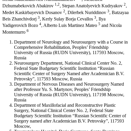
1,2
2
Dzhumabekovich Abakirov
, Stepan Anatolyevich Kudryakov
,
2
3
Medet Kaskirbayevich Dosanov
, Dilerbek Nuriddinov
, Batzayaa
3
3
Beis Zhanchivdorj
, Kerly Sulay Borja Cevallos
, Ilya
4
5
Yadigerovich Bozo
, Alberto Luis Martinez Mateo
and Nicola
6
Montemurro
Department of Neurology and Neurosurgery with a Course in
Comprehensive Rehabilitation, Peoples’ Friendship
University of Russia (RUDN University), 117593 Moscow,
Russia
Neurosurgery Department, National Clinical Center No. 2,
Federal State Budgetary Scientific Institution “Russian
Scientific Center of Surgery Named after Academician B.V.
Petrovsky”, 117593 Moscow, Russia
Department of Nervous Diseases and Neurosurgery Named
after Professor Yu. S. Martynov, Peoples’ Friendship
University of Russia (RUDN University), 117198 Moscow,
Russia
Department of Maxillofacial and Reconstructive Plastic
Surgery, National Clinical Center No. 2, Federal State
Budgetary Scientific Institution “Russian Scientific Center of
Surgery named after Academician B.V. Petrovsky”, 117593
Moscow,