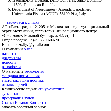
Traumatology Hospital, Dario Contreras, Santo Domingo
11503, Dominican Republic
Department of Neurosurgery, Azienda Ospedaliero
Universitaria Pisana (AOUP), 56100 Pisa, Italy
← вернуться к списку
АО «Гистографт»
121205, г. Москва, вн. тер.г. муниципальный
округ Можайский, территория Инновационного центра
«Сколково», Большой бульвар, д. 42, стр. 1
Отдел продаж:
+7 (495) 790-04-20
E-mail:
bozo.ilya@gmail.com
О компании
о нас
патенты
документы
новости
разработки
О материале
технология
методика применения
гистографт-диагностика
отзывы врачей
Клинические случаи
синус-лифтинг
аугментация
презервация лунок
Статьи
Каталог
Контакты
заказать обратный звонок
Деятельность осуществляются при