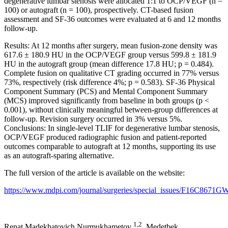
degenerative lumbar stenosis were allocated 1:1 to OCP/VEGF (n =
100) or autograft (n = 100), prospectively. CT-based fusion
assessment and SF-36 outcomes were evaluated at 6 and 12 months
follow-up.
Results: At 12 months after surgery, mean fusion-zone density was
617.6 ± 180.9 HU in the OCP/VEGF group versus 599.8 ± 181.9
HU in the autograft group (mean difference 17.8 HU; p = 0.484).
Complete fusion on qualitative CT grading occurred in 77% versus
73%, respectively (risk difference 4%; p = 0.583). SF-36 Physical
Component Summary (PCS) and Mental Component Summary
(MCS) improved significantly from baseline in both groups (p <
0.001), without clinically meaningful between-group differences at
follow-up. Revision surgery occurred in 3% versus 5%.
Conclusions: In single-level TLIF for degenerative lumbar stenosis,
OCP/VEGF produced radiographic fusion and patient-reported
outcomes comparable to autograft at 12 months, supporting its use
as an autograft-sparing alternative.
The full version of the article is available on the website:
https://www.mdpi.com/journal/surgeries/special_issues/F16C8671G
1,2
Renat Madekhatovich Nurmukhametov
, Medetbek