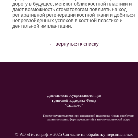
дорогу в будущее, меняют облик костной пластики и
дают возможность стоматологам повлиять на ход
репаративной регенерации костной ткани и добиться
непревзойденных успехов в костной пластике и
дентальной имплантации.
← вернуться к списку
Деятельность осуществляются при
грантовой поддержке Фонда
"Сколково"
Проект осуществляется при финансовой поддержке Фонда содействия
развитию малых форм предприятий в научно-технической сфере
© АО «Гистографт» 2025
Согласие на обработку персональных